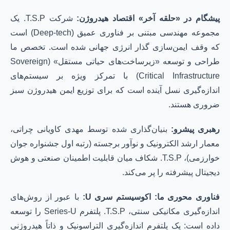
پیشگام در «حلقه آخر» اقتصاد هیدروژن:
شرکت T.S.P. یک
مجموعه مهندسی مبتنی بر فناوری عمیق (Deep-tech) است
که وقف ایمن‌سازی گذار انرژی جهانی شده است. تخصص ما
طراحی و توسعه «زیرساخت‌های حیاتی مستقل» (Sovereign
Critical Infrastructure) با تمرکز ویژه بر سیستم‌های
اندازه‌گیری نسل آینده است که برای توزیع ایمن هیدروژن سبز
ضروری هستند.
رهبری پیشرو:
بنیان‌گذاری شده توسط مهدی کاویانی چراتی،
معمار ارشد الکترونیک و نوآور برجسته (رتبه اول جشنواره جوان
خوارزمی)، T.S.P. شکاف میان قابلیت اطمینان صنعتی و هوش
دیجیتال پیشرفته را پر می‌کند.
فناوری محوری ما: اکوسیستم سری U:
با عبور از روش‌های
اندازه‌گیری مکانیکی سنتی، T.S.P. پلتفرم Series-U را توسعه
داده است: یک پلتفرم اندازه‌گیری التراسونیک و ذاتاً هیدروژنی